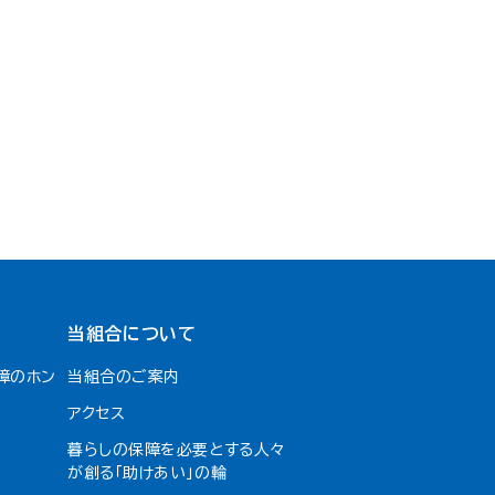
当組合について
障のホン
当組合のご案内
アクセス
暮らしの保障を必要とする人々
が創る「助けあい」の輪