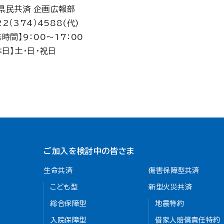
県民共済 企画広報部
2（374）4588(代)
業時間】9：00～17：00
休日】土・日・祝日
ご加入を検討中の皆さま
生命共済
傷害保障型共済
こども型
新型火災共済
総合保障型
地震特約
入院保障型
借家人賠償責任特約