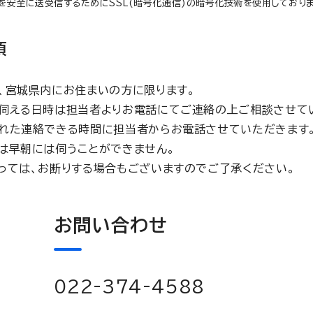
を安全に送受信するためにSSL(暗号化通信)の暗号化技術を使用しておりま
項
、宮城県内にお住まいの方に限ります。
伺える日時は担当者よりお電話にてご連絡の上ご相談させて
れた連絡できる時間に担当者からお電話させていただきます
は早朝には伺うことができません。
っては、お断りする場合もございますのでご了承ください。
お問い合わせ
022-374-4588