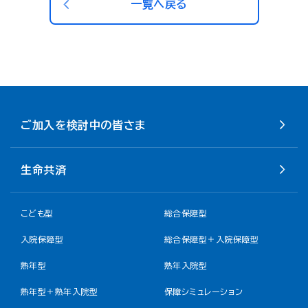
一覧へ戻る
ご加入を検討中の皆さま
生命共済
こども型
総合保障型
入院保障型
総合保障型＋入院保障型
熟年型
熟年入院型
熟年型＋熟年入院型
保障シミュレーション