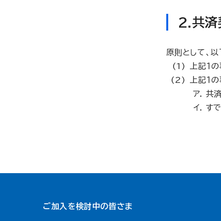
2.共
原則として、以
上記１の
上記１
共
す
ご加入を検討中の皆さま