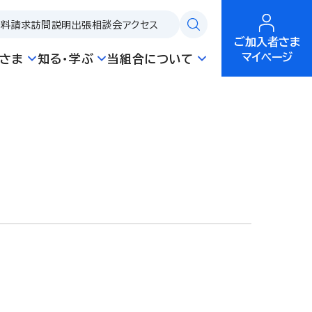
資料請求
訪問説明
出張相談会
アクセス
ご加入者さま
マイページ
さま
知る・学ぶ
当組合について