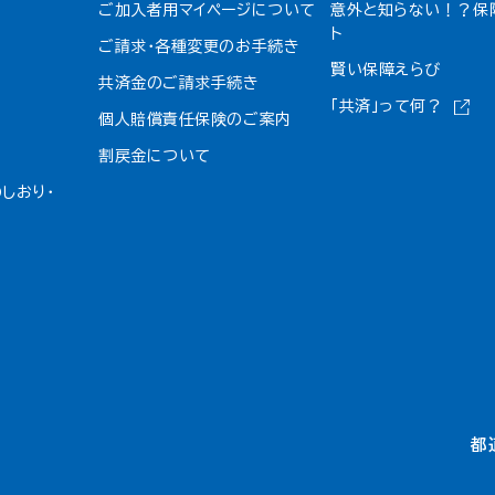
ご加入者用マイページについて
意外と知らない！？保
ト
ご請求・各種変更のお手続き
賢い保障えらび
共済金のご請求手続き
「共済」って何？
個人賠償責任保険のご案内
割戻金について​
しおり・
都