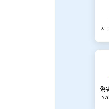
万一
傷
ケガ