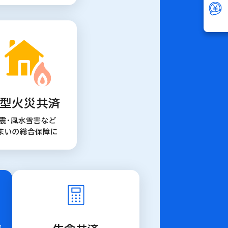
型火災共済
震・風水雪害など
まいの総合保障に