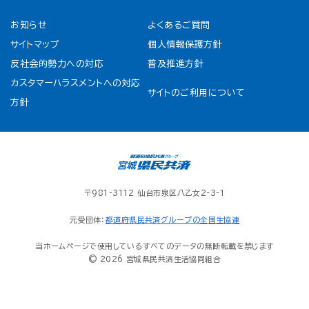
お知らせ
よくあるご質問
サイトマップ
個人情報保護方針
反社会的勢力への対応
普及推進方針
カスタマーハラスメントへの対応
サイトのご利用について
方針
〒981-3112 仙台市泉区八乙女2-3-1
元受団体：
都道府県民共済グループの全国生協連
当ホームページで使用しているすべてのデータの無断転載を禁じます
© 2026 宮城県民共済生活協同組合